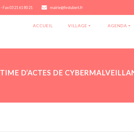
 - Fax 03 21 61 80 21
mairie@festubert.fr
ACCUEIL
VILLAGE
AGENDA
CTIME D’ACTES DE CYBERMALVEILLA