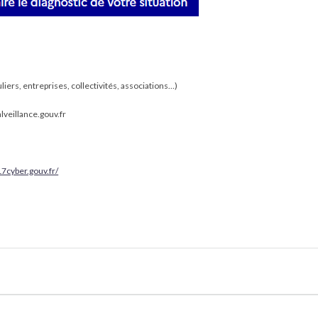
iers, entreprises, collectivités, associations…)
lveillance.gouv.fr
17cyber.gouv.fr/