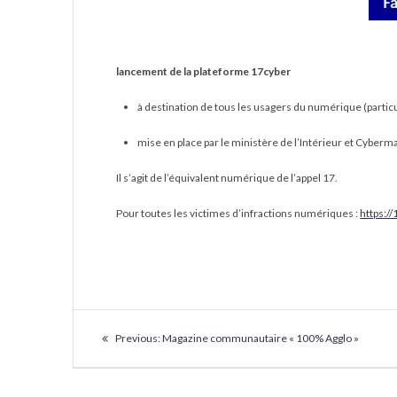
lancement de la plateforme 17cyber
à destination de tous les usagers du numérique (particul
mise en place par le ministère de l’Intérieur et Cyberma
Il s’agit de l’équivalent numérique de l’appel 17.
Pour toutes les victimes d’infractions numériques :
https://
NAVIGATION
Previous
Previous:
Magazine communautaire « 100% Agglo »
DE
post: