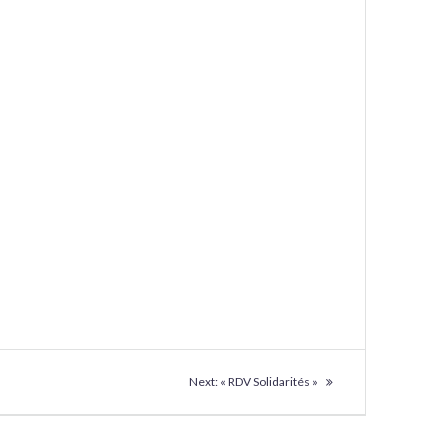
Next
Next:
« RDV Solidarités »
post: