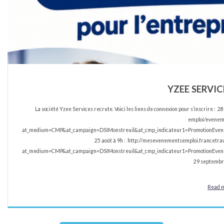
YZEE SERVIC
La société Yzee Services recrute. Voici les liens de connexion pour s’inscrire :
emploi/evene
at_medium=CMP&at_campaign=DSIMonstreuil&at_cmp_indicateur1=PromotionEvenem
25 août à 9h : http://mesevenementsemploi.francetr
at_medium=CMP&at_campaign=DSIMonstreuil&at_cmp_indicateur1=PromotionEvenem
29 septembre
Read 