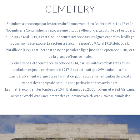
CEMETERY
Festubert a été occupé par les forces du Commonwealth en Octobre 1914. Les 23 et 24
Novembre, le Corps Indien a repoussé une attaque Allemande. La bataille de Festubert,
du 15 au 25 Mai 1915, a entrainé une courte avance dans les lignes ennemies, le village
a donc moins été exposé. Le secteur a été calme jusqu’au 9 Avril 1918, début de la
bataille de la Lys. Festubert est resté en première ligne jusqu’en Septembre 1918, lors
de la grande offensive finale.
Le cimetière a été commencé en octobre 1914, par les unités combattantes et les
ambulances jusqu’en Novembre 1917, il ne contenait que 299 tombes. Il a été
considérablement élargie après l’armistice, pour y accueillir les tombes de soldats
venant des champs de bataille et de petits cimetières avoisinant.
Le cimetière contient les tombes de 1044 Britanniques, 21 Canadiens et 6 Sud Africains.
Sources : World War One Cemeteries et Commonwealth War Graves Commission.