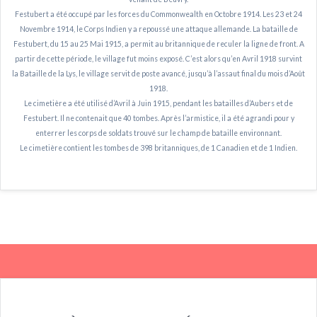
Festubert a été occupé par les forces du Commonwealth en Octobre 1914. Les 23 et 24
Novembre 1914, le Corps Indien y a repoussé une attaque allemande. La bataille de
Festubert, du 15 au 25 Mai 1915, a permit au britannique de reculer la ligne de front. A
partir de cette période, le village fut moins exposé. C’est alors qu’en Avril 1918 survint
la Bataille de la Lys, le village servit de poste avancé, jusqu’à l’assaut final du mois d’Août
1918.
Le cimetière a été utilisé d’Avril à Juin 1915, pendant les batailles d’Aubers et de
Festubert. Il ne contenait que 40 tombes. Après l’armistice, il a été agrandi pour y
enterrer les corps de soldats trouvé sur le champ de bataille environnant.
Le cimetière contient les tombes de 398 britanniques, de 1 Canadien et de 1 Indien.