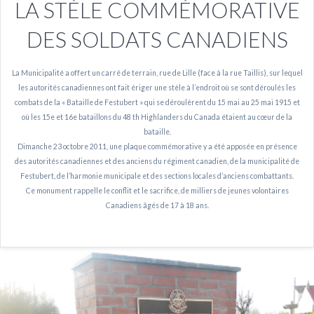
LA STÈLE COMMÉMORATIVE
DES SOLDATS CANADIENS
La Municipalité a offert un carré de terrain, rue de Lille (face à la rue Taillis), sur lequel
les autorités canadiennes ont fait ériger une stèle à l’endroit où se sont déroulés les
combats de la « Bataille de Festubert » qui se déroulèrent du 15 mai au 25 mai 1915 et
où les 15e et 16e bataillons du 48 th Highlanders du Canada étaient au cœur de la
bataille.
Dimanche 23 octobre 2011, une plaque commémorative y a été apposée en présence
des autorités canadiennes et des anciens du régiment canadien, de la municipalité de
Festubert, de l’harmonie municipale et des sections locales d’anciens combattants.
Ce monument rappelle le conflit et le sacrifice, de milliers de jeunes volontaires
Canadiens âgés de 17 à 18 ans.