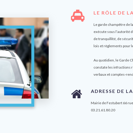
LE RÔLE DE L
Le garde champêtre de la
exécute sous l’autorité 
de tranquillité, de sécuri
lois et règlements pour l
Au quotidien, le Garde Ch
constate les infractions r
verbaux et comptes-rendu
ADRESSE DE LA
Mairie de Festubert 66 rue
03.21.61.80.20