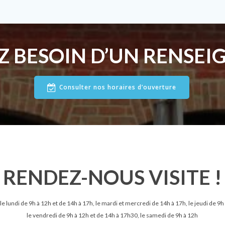
Z BESOIN D’UN RENSEI
Consulter nos horaires d’ouverture
RENDEZ-NOUS VISITE !
le lundi de 9h à 12h et de 14h à 17h, le mardi et mercredi de 14h à 17h, le jeudi de 9h
le vendredi de 9h à 12h et de 14h à 17h30, le samedi de 9h à 12h