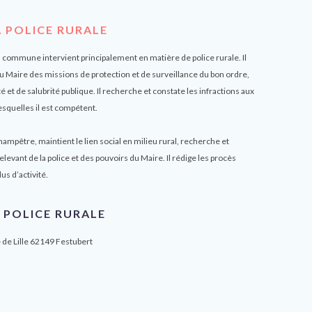
A POLICE RURALE
 commune intervient principalement en matière de police rurale. Il
du Maire des missions de protection et de surveillance du bon ordre,
té et de salubrité publique. Il recherche et constate les infractions aux
esquelles il est compétent.
ampêtre, maintient le lien social en milieu rural, recherche et
elevant de la police et des pouvoirs du Maire. Il rédige les procès
s d’activité.
 POLICE RURALE
 de Lille 62149 Festubert