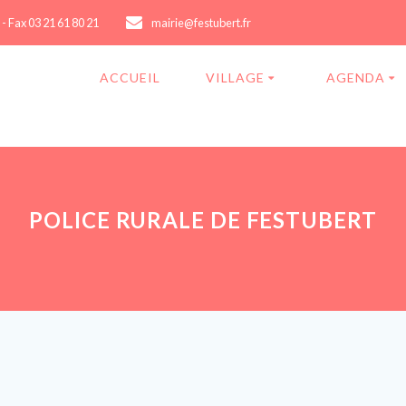
 - Fax 03 21 61 80 21
mairie@festubert.fr
ACCUEIL
VILLAGE
AGENDA
POLICE RURALE DE FESTUBERT