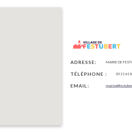
ADRESSE:
MAIRIE DE FEST
TÉLÉPHONE :
03 21 61 
EMAIL:
mairie@festuber