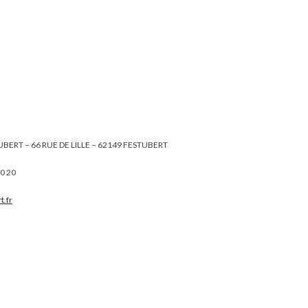
UBERT – 66 RUE DE LILLE – 62149 FESTUBERT
80 20
t.fr