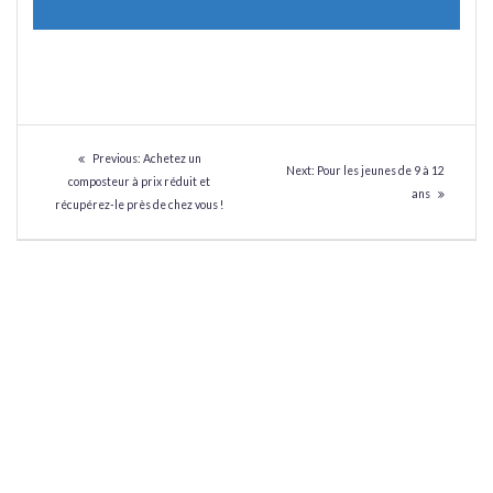
NAVIGATION
Previous
Previous:
Achetez un
Next
Next:
Pour les jeunes de 9 à 12
DE
post:
composteur à prix réduit et
post:
ans
récupérez-le près de chez vous !
L’ARTICLE