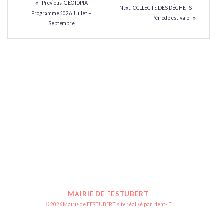
Previous
Previous:
GEOTOPIA
Next
Next:
COLLECTE DES DÉCHETS –
DE
post:
Programme 2026 Juillet –
post:
Période estivale
Septembre
L’ARTICLE
MAIRIE DE FESTUBERT
© 2026 Mairie de FESTUBERT site réalisé par
Ident-IT