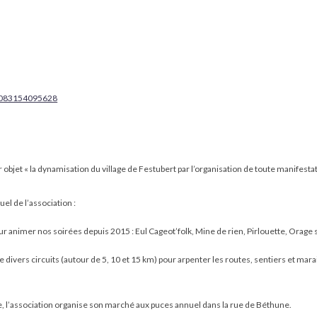
28083154095628
bjet « la dynamisation du village de Festubert par l’organisation de toute manifestation,
l de l’association :
r animer nos soirées depuis 2015 : Eul Cageot’folk, Mine de rien, Pirlouette, Orage s
divers circuits (autour de 5, 10 et 15 km) pour arpenter les routes, sentiers et mara
e, l’association organise son marché aux puces annuel dans la rue de Béthune.