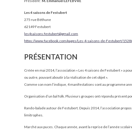
Président :
M. Emmanuel LEFEBVRE
Les 4 saisons de Festubert
275 rue Béthune
62149 Festubert
les4saisons.festubert@gmail.com
https://www.facebook.com/pages/Les-4-saisons-de-Festubert/15
PRÉSENTATION
Créée en mai 2014, l’association « Les 4 saisons de Festubert » a pour o
ou autre, pouvant aboutir à la réalisation de cet objet ».
Comme son nom l’indique, 4 manifestations sont au programme annue
Organisation d’un bal folk. Plusieurs groupes ont répondu présent pou
Rando-balade autour de Festubert. Depuis 2014, l’association propose 
limitrophes.
Marché aux puces. Chaque année, avant la reprise de l’année scolair