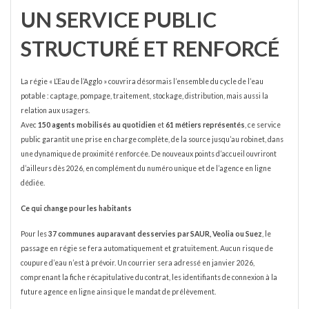
UN SERVICE PUBLIC
STRUCTURÉ ET RENFORCÉ
La régie « L’Eau de l’Agglo » couvrira désormais l’ensemble du cycle de l’eau
potable : captage, pompage, traitement, stockage, distribution, mais aussi la
relation aux usagers.
Avec
150 agents mobilisés au quotidien
et
61 métiers représentés
, ce service
public garantit une prise en charge complète, de la source jusqu’au robinet, dans
une dynamique de proximité renforcée. De nouveaux points d’accueil ouvriront
d’ailleurs dès 2026, en complément du numéro unique et de l’agence en ligne
dédiée.
Ce qui change pour les habitants
Pour les
37 communes auparavant desservies par SAUR, Veolia ou Suez
, le
passage en régie se fera automatiquement et gratuitement. Aucun risque de
coupure d’eau n’est à prévoir. Un courrier sera adressé en janvier 2026,
comprenant la fiche récapitulative du contrat, les identifiants de connexion à la
future agence en ligne ainsi que le mandat de prélèvement.