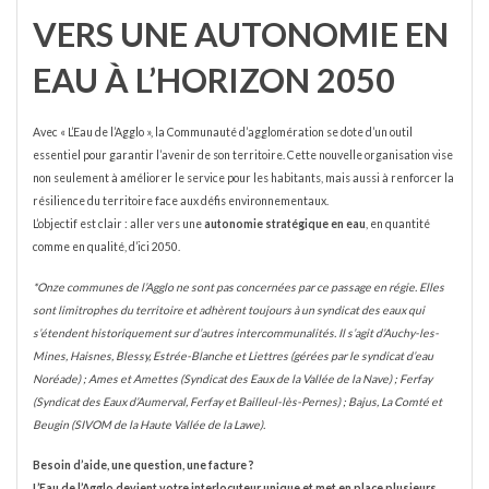
VERS UNE AUTONOMIE EN
EAU À L’HORIZON 2050
Avec « L’Eau de l’Agglo », la Communauté d’agglomération se dote d’un outil
essentiel pour garantir l’avenir de son territoire. Cette nouvelle organisation vise
non seulement à améliorer le service pour les habitants, mais aussi à renforcer la
résilience du territoire face aux défis environnementaux.
L’objectif est clair : aller vers une
autonomie stratégique en eau
, en quantité
comme en qualité, d’ici 2050.
*Onze communes de l’Agglo ne sont pas concernées par ce passage en régie. Elles
sont limitrophes du territoire et adhèrent toujours à un syndicat des eaux qui
s’étendent historiquement sur d’autres intercommunalités. Il s’agit d’Auchy-les-
Mines, Haisnes, Blessy, Estrée-Blanche et Liettres (gérées par le syndicat d’eau
Noréade) ; Ames et Amettes (Syndicat des Eaux de la Vallée de la Nave) ; Ferfay
(Syndicat des Eaux d’Aumerval, Ferfay et Bailleul-lès-Pernes) ; Bajus, La Comté et
Beugin (SIVOM de la Haute Vallée de la Lawe).
Besoin d’aide, une question, une facture ?
L’Eau de l’Agglo devient votre interlocuteur unique et met en place plusieurs