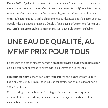
Depuis 2020, l’Agglomération exerçait la compétence Eau potable, mais plusieurs
modes de gestion coexistaient. Certaines communes étaient déjà en régie directe,
tandis que d’autres étaient confiées à des délégataires privés. Cette situation
entraînait notamment
19 tarifs différents
et des niveaux de gestion hétérogènes.
Avec la mise en place de « L’Eau de l’Agglo », l’agglo harmonise son fonctionnement
pour offrir
le même service au même tarif
, sur l’ensemble de son territoire.
UNE EAU DE QUALITÉ, AU
MÊME PRIX POUR TOUS
Le passage en gestion directe permet de
réaliser environ 3 M€ d’économies par
an
, qui seront entièrement réinvestis dans la rénovation des réseaux.
L’objectif est clair
: moderniser les infrastructures tout en préservant un tarif
fixé à environ
2,91 € TTC/m³
, basé sur une consommation annuelle moyenne de
100 m³ par foyer.
Cette stratégie traduit la volonté de l’Agglo d’assurer une eau de qualité,
accessible à toutes et à tous, tout en anticipant les enjeux climatiques et la
raréfaction de la ressource.