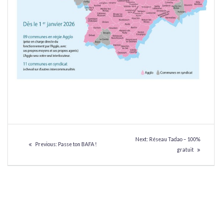
NAVIGATION
Next
Next:
Réseau Tadao – 100%
Previous
Previous:
Passe ton BAFA !
DE
post:
gratuit
post:
L’ARTICLE