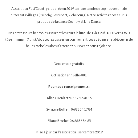
Association Fest’Country club créé en 2019 par une bande de copines venant de
différents villages (Cuinchy, Festubert, Richebourg).Notre activité repose sur la
pratique de la danse Country et Line Danse.
Nos professeurs bénévoles assurent les cours le lundi de 19h à 20h30. Ouvert à tous
(âge minimum 7 ans). Vous voulez passer un bon moment, vous dépenser et découvrir de
belles mélodies alors n’attendez plus venez nous rejoindre.
Deux essais gratuits.
Cotisation annuelle 40€.
Pour tous renseignements:
Aline Queniart : 06.12.17.48.86
Sylviane Bollier : 06 83 04 17 84
Éliane Broche : 06 66 86 84 65
Mise à jour par l’association : septembre 2019