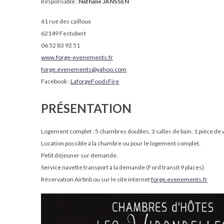
Responsable :
Nathalie JANSSEN
61 rue des cailloux
62149 Festubert
06 52 83 92 51
www.forge-evenements.fr
forge.evenements@yahoo.com
Facebook :
LaforgeFoodsFire
PRÉSENTATION
Logement complet : 5 chambres doubles, 3 salles de bain, 1 pièce d
Location possible à la chambre ou pour le logement complet.
Petit déjeuner sur demande.
Service navette transport à la demande (Ford transit 9 places).
Réservation Airbnb ou sur le site internet
forge.evenements.fr